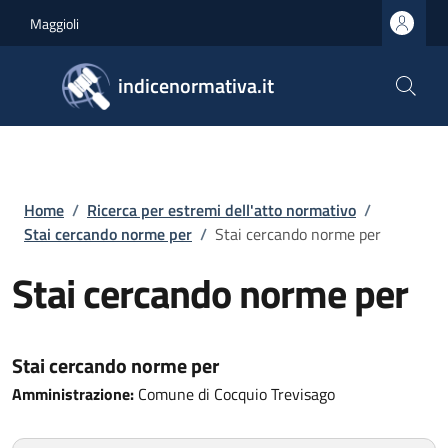
Salta al contenuto principale
Skip to footer content
Maggioli
indicenormativa.it
Briciole di pane
Home
/
Ricerca per estremi dell'atto normativo
/
Stai cercando norme per
/
Stai cercando norme per
Stai cercando norme per
Stai cercando norme per
Amministrazione:
Comune di Cocquio Trevisago