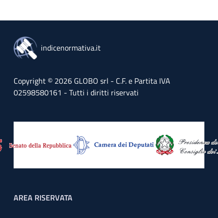
indicenormativa.it
Copyright © 2026 GLOBO srl - C.F. e Partita IVA
02598580161 - Tutti i diritti riservati
Footer menu
AREA RISERVATA