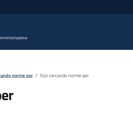
 Amministrazione
rcando norme per
/
Stai cercando norme per
per