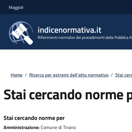
Salta al contenuto principale
Skip to footer content
Maggioli
indicenormativa.it
Riferimenti normativi dei procedimenti della Pubblica
Briciole di pane
Home
/
Ricerca per estremi dell'atto normativo
/
Stai ce
Stai cercando norme 
Stai cercando norme per
Amministrazione:
Comune di Tirano