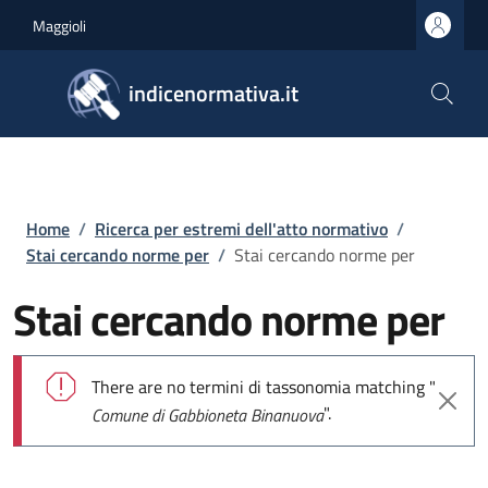
Salta al contenuto principale
Skip to footer content
Maggioli
indicenormativa.it
Briciole di pane
Home
/
Ricerca per estremi dell'atto normativo
/
Stai cercando norme per
/
Stai cercando norme per
Stai cercando norme per
Messaggio di errore
There are no termini di tassonomia matching "
".
Comune di Gabbioneta Binanuova