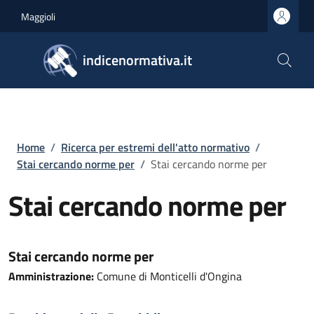
Salta al contenuto principale
Skip to footer content
Maggioli
indicenormativa.it
Briciole di pane
Home
/
Ricerca per estremi dell'atto normativo
/
Stai cercando norme per
/
Stai cercando norme per
Stai cercando norme per
Stai cercando norme per
Amministrazione:
Comune di Monticelli d'Ongina