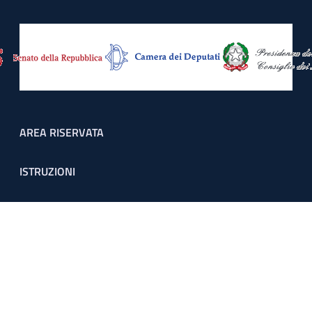
Footer menu
AREA RISERVATA
ISTRUZIONI