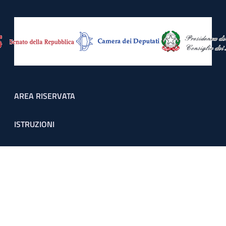
Footer menu
AREA RISERVATA
ISTRUZIONI