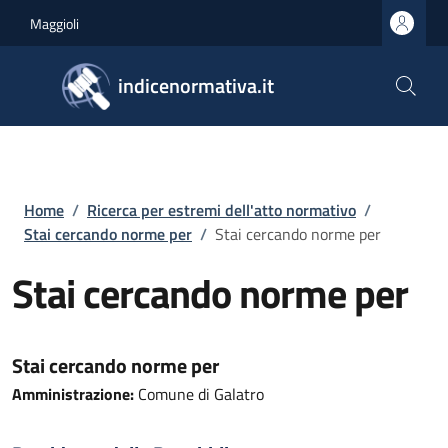
Salta al contenuto principale
Skip to footer content
Maggioli
indicenormativa.it
Briciole di pane
Home
/
Ricerca per estremi dell'atto normativo
/
Stai cercando norme per
/
Stai cercando norme per
Stai cercando norme per
Stai cercando norme per
Amministrazione:
Comune di Galatro