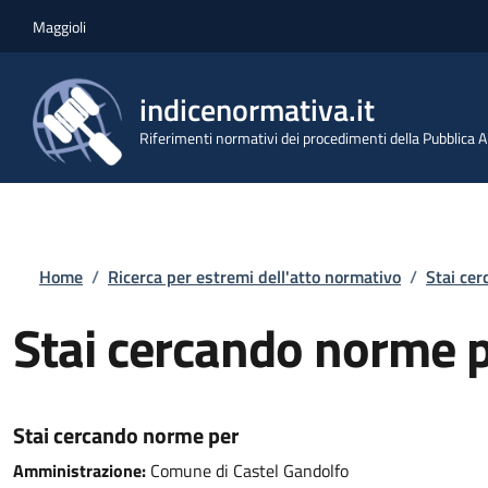
Salta al contenuto principale
Skip to footer content
Maggioli
indicenormativa.it
Riferimenti normativi dei procedimenti della Pubblica
Briciole di pane
Home
/
Ricerca per estremi dell'atto normativo
/
Stai ce
Stai cercando norme 
Stai cercando norme per
Amministrazione:
Comune di Castel Gandolfo