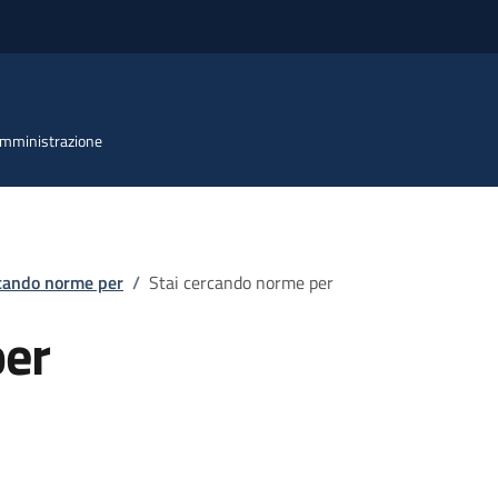
 Amministrazione
rcando norme per
/
Stai cercando norme per
per