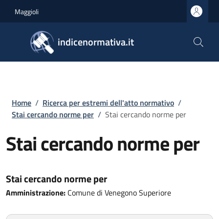
Salta al contenuto principale
Skip to footer content
Maggioli
indicenormativa.it
Briciole di pane
Home
/
Ricerca per estremi dell'atto normativo
/
Stai cercando norme per
/
Stai cercando norme per
Stai cercando norme per
Stai cercando norme per
Amministrazione:
Comune di Venegono Superiore