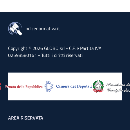
indicenormativa.it
Copyright © 2026 GLOBO srl - C.F. e Partita IVA
02598580161 - Tutti i diritti riservati
Footer menu
AREA RISERVATA