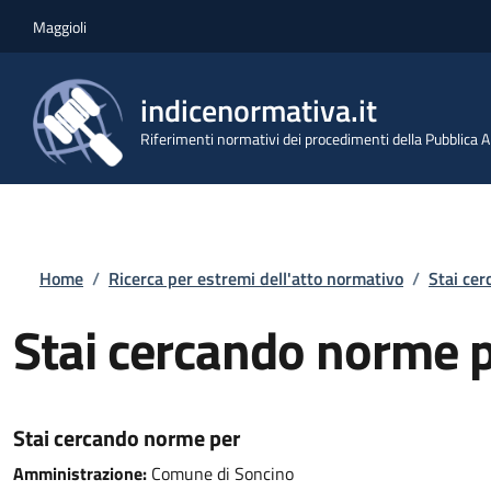
Salta al contenuto principale
Skip to footer content
Maggioli
indicenormativa.it
Riferimenti normativi dei procedimenti della Pubblica
Briciole di pane
Home
/
Ricerca per estremi dell'atto normativo
/
Stai ce
Stai cercando norme 
Stai cercando norme per
Amministrazione:
Comune di Soncino