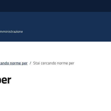
 Amministrazione
rcando norme per
/
Stai cercando norme per
per