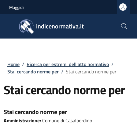
Salta al contenuto principale
Skip to footer content
Maggioli
indicenormativa.it
Briciole di pane
Home
/
Ricerca per estremi dell'atto normativo
/
Stai cercando norme per
/
Stai cercando norme per
Stai cercando norme per
Stai cercando norme per
Amministrazione:
Comune di Casalbordino