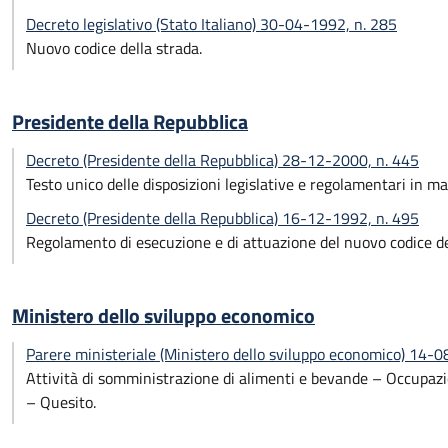
Decreto legislativo (Stato Italiano) 30-04-1992, n. 285
Nuovo codice della strada.
Presidente della Repubblica
Decreto (Presidente della Repubblica) 28-12-2000, n. 445
Testo unico delle disposizioni legislative e regolamentari in m
Decreto (Presidente della Repubblica) 16-12-1992, n. 495
Regolamento di esecuzione e di attuazione del nuovo codice de
Ministero dello sviluppo economico
Parere ministeriale (Ministero dello sviluppo economico) 14-
Attività di somministrazione di alimenti e bevande – Occupazio
– Quesito.