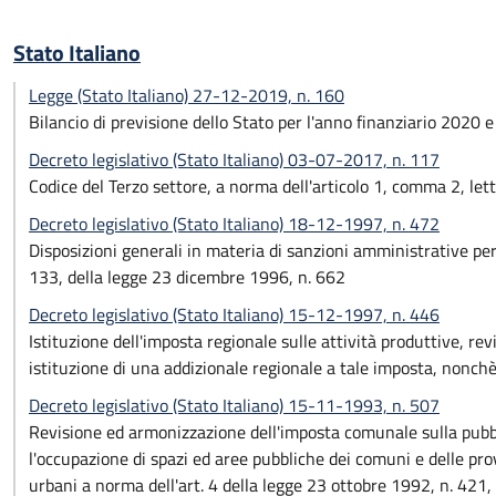
Stato Italiano
Legge (Stato Italiano) 27-12-2019, n. 160
Bilancio di previsione dello Stato per l'anno finanziario 2020 
Decreto legislativo (Stato Italiano) 03-07-2017, n. 117
Codice del Terzo settore, a norma dell'articolo 1, comma 2, lett
Decreto legislativo (Stato Italiano) 18-12-1997, n. 472
Disposizioni generali in materia di sanzioni amministrative per
133, della legge 23 dicembre 1996, n. 662
Decreto legislativo (Stato Italiano) 15-12-1997, n. 446
Istituzione dell'imposta regionale sulle attività produttive, revi
istituzione di una addizionale regionale a tale imposta, nonchè ri
Decreto legislativo (Stato Italiano) 15-11-1993, n. 507
Revisione ed armonizzazione dell'imposta comunale sulla pubblici
l'occupazione di spazi ed aree pubbliche dei comuni e delle prov
urbani a norma dell'art. 4 della legge 23 ottobre 1992, n. 421, 