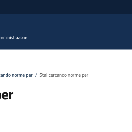
 Amministrazione
rcando norme per
/
Stai cercando norme per
per