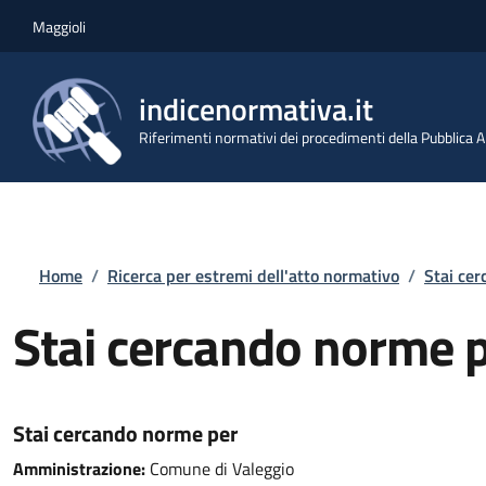
Salta al contenuto principale
Skip to footer content
Maggioli
indicenormativa.it
Riferimenti normativi dei procedimenti della Pubblica
Briciole di pane
Home
/
Ricerca per estremi dell'atto normativo
/
Stai ce
Stai cercando norme 
Stai cercando norme per
Amministrazione:
Comune di Valeggio