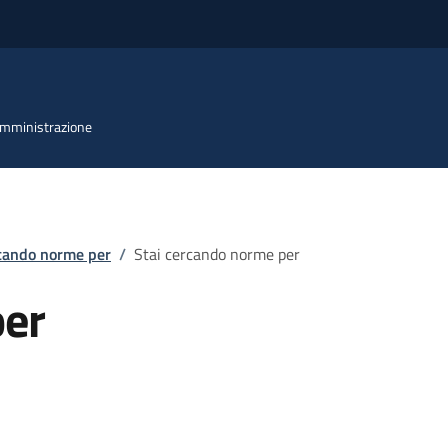
 Amministrazione
rcando norme per
/
Stai cercando norme per
per