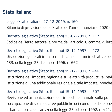
Stato Italiano
Legge (Stato Italiano) 27-12-2019, n. 160
Bilancio di previsione dello Stato per l'anno finanziario 2020 
Decreto legislativo (Stato Italiano) 03-07-2017, n. 117
Codice del Terzo settore, a norma dell'articolo 1, comma 2, lett
Decreto legislativo (Stato Italiano) 18-12-1997, n. 472
Disposizioni generali in materia di sanzioni amministrative per
133, della legge 23 dicembre 1996, n. 662
Decreto legislativo (Stato Italiano) 15-12-1997, n. 446
Istituzione dell'imposta regionale sulle attività produttive, revi
istituzione di una addizionale regionale a tale imposta, nonchè ri
Decreto legislativo (Stato Italiano) 15-11-1993, n. 507
Revisione ed armonizzazione dell'imposta comunale sulla pubblici
l'occupazione di spazi ed aree pubbliche dei comuni e delle prov
urbani a norma dell'art. 4 della legge 23 ottobre 1992, n. 421, 