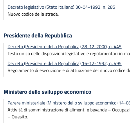
Decreto legislativo (Stato Italiano) 30-04-1992, n. 285
Nuovo codice della strada.
Presidente della Repubblica
Decreto (Presidente della Repubblica) 28-12-2000, n. 445
Testo unico delle disposizioni legislative e regolamentari in m
Decreto (Presidente della Repubblica) 16-12-1992, n. 495
Regolamento di esecuzione e di attuazione del nuovo codice de
Ministero dello sviluppo economico
Parere ministeriale (Ministero dello sviluppo economico) 14-
Attività di somministrazione di alimenti e bevande – Occupazio
– Quesito.