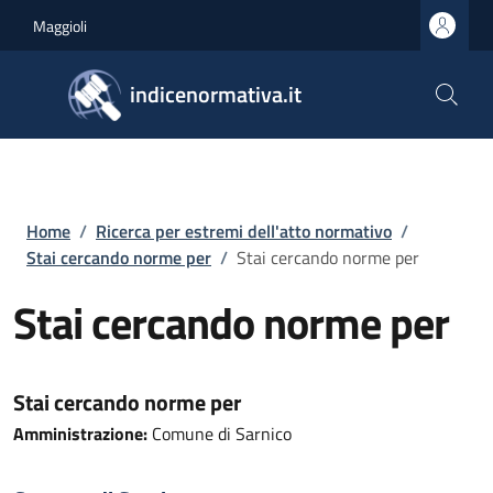
Salta al contenuto principale
Skip to footer content
Maggioli
indicenormativa.it
Briciole di pane
Home
/
Ricerca per estremi dell'atto normativo
/
Stai cercando norme per
/
Stai cercando norme per
Stai cercando norme per
Stai cercando norme per
Amministrazione:
Comune di Sarnico