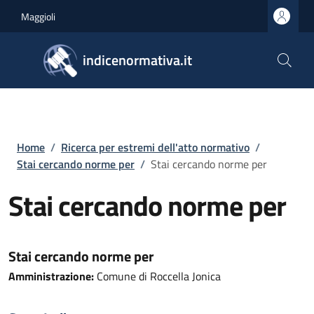
Salta al contenuto principale
Skip to footer content
Maggioli
indicenormativa.it
Briciole di pane
Home
/
Ricerca per estremi dell'atto normativo
/
Stai cercando norme per
/
Stai cercando norme per
Stai cercando norme per
Stai cercando norme per
Amministrazione:
Comune di Roccella Jonica