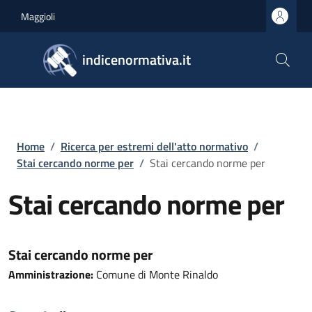
Salta al contenuto principale
Skip to footer content
Maggioli
indicenormativa.it
Briciole di pane
Home
/
Ricerca per estremi dell'atto normativo
/
Stai cercando norme per
/
Stai cercando norme per
Stai cercando norme per
Stai cercando norme per
Amministrazione:
Comune di Monte Rinaldo