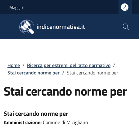
Salta al contenuto principale
Skip to footer content
Maggioli
indicenormativa.it
Briciole di pane
Home
/
Ricerca per estremi dell'atto normativo
/
Stai cercando norme per
/
Stai cercando norme per
Stai cercando norme per
Stai cercando norme per
Amministrazione:
Comune di Micigliano