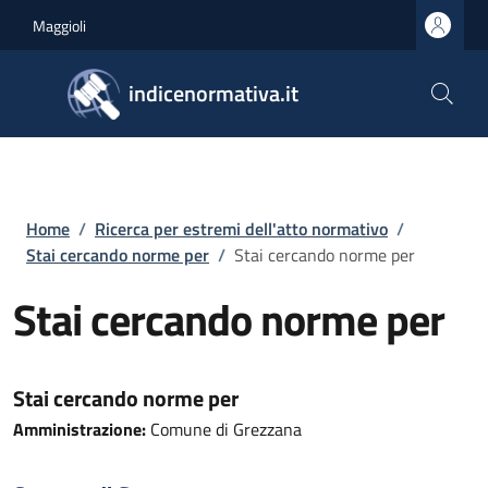
Salta al contenuto principale
Skip to footer content
Maggioli
indicenormativa.it
Briciole di pane
Home
/
Ricerca per estremi dell'atto normativo
/
Stai cercando norme per
/
Stai cercando norme per
Stai cercando norme per
Stai cercando norme per
Amministrazione:
Comune di Grezzana