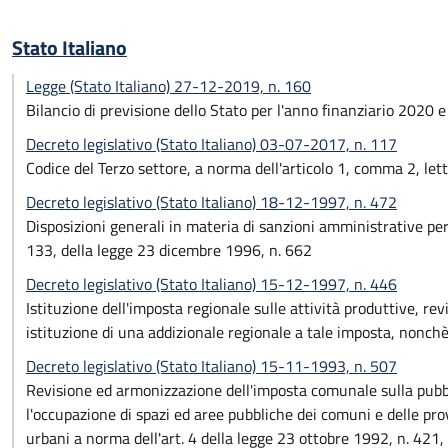
Stato Italiano
Legge (Stato Italiano) 27-12-2019, n. 160
Bilancio di previsione dello Stato per l'anno finanziario 2020 
Decreto legislativo (Stato Italiano) 03-07-2017, n. 117
Codice del Terzo settore, a norma dell'articolo 1, comma 2, lett
Decreto legislativo (Stato Italiano) 18-12-1997, n. 472
Disposizioni generali in materia di sanzioni amministrative per
133, della legge 23 dicembre 1996, n. 662
Decreto legislativo (Stato Italiano) 15-12-1997, n. 446
Istituzione dell'imposta regionale sulle attività produttive, revi
istituzione di una addizionale regionale a tale imposta, nonchè ri
Decreto legislativo (Stato Italiano) 15-11-1993, n. 507
Revisione ed armonizzazione dell'imposta comunale sulla pubblici
l'occupazione di spazi ed aree pubbliche dei comuni e delle prov
urbani a norma dell'art. 4 della legge 23 ottobre 1992, n. 421, 