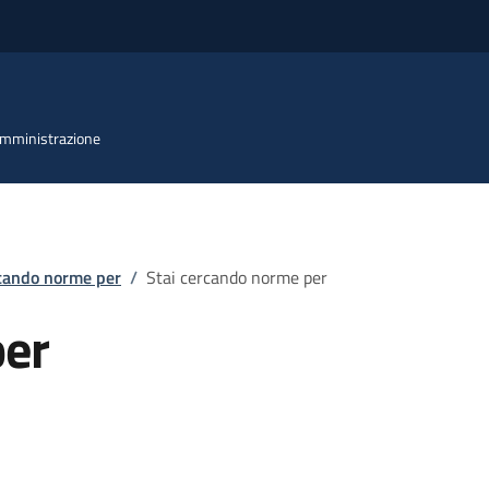
 Amministrazione
rcando norme per
/
Stai cercando norme per
per