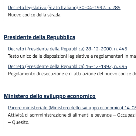
Decreto legislativo (Stato Italiano) 30-04-1992, n. 285
Nuovo codice della strada.
Presidente della Repubblica
Decreto (Presidente della Repubblica) 28-12-2000, n. 445
Testo unico delle disposizioni legislative e regolamentari in m
Decreto (Presidente della Repubblica) 16-12-1992, n. 495
Regolamento di esecuzione e di attuazione del nuovo codice de
Ministero dello sviluppo economico
Parere ministeriale (Ministero dello sviluppo economico) 14-
Attività di somministrazione di alimenti e bevande – Occupazio
– Quesito.