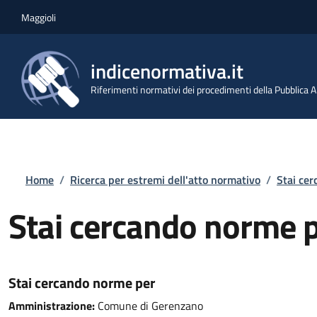
Salta al contenuto principale
Skip to footer content
Maggioli
indicenormativa.it
Riferimenti normativi dei procedimenti della Pubblica
Briciole di pane
Home
/
Ricerca per estremi dell'atto normativo
/
Stai ce
Stai cercando norme 
Stai cercando norme per
Amministrazione:
Comune di Gerenzano