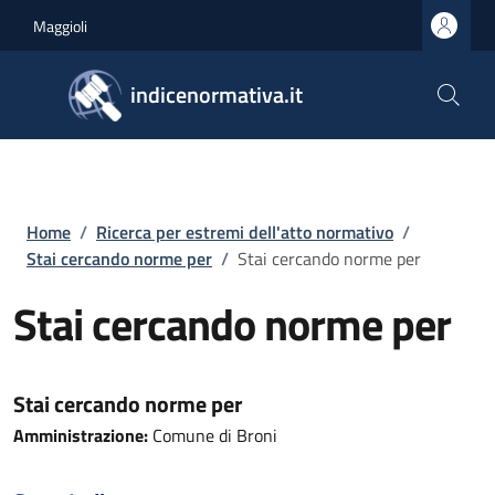
Salta al contenuto principale
Skip to footer content
Maggioli
indicenormativa.it
Briciole di pane
Home
/
Ricerca per estremi dell'atto normativo
/
Stai cercando norme per
/
Stai cercando norme per
Stai cercando norme per
Stai cercando norme per
Amministrazione:
Comune di Broni