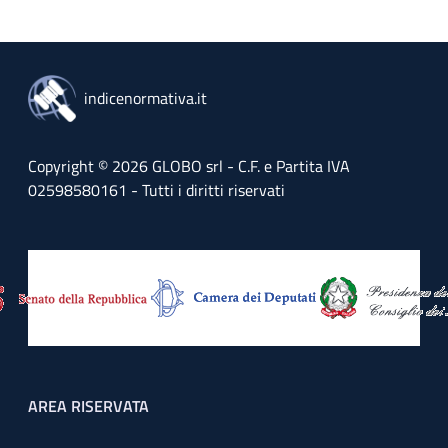
indicenormativa.it
Copyright © 2026 GLOBO srl - C.F. e Partita IVA
02598580161 - Tutti i diritti riservati
Footer menu
AREA RISERVATA