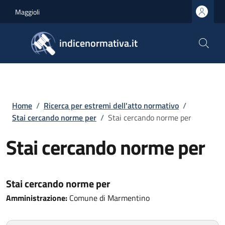
Salta al contenuto principale
Skip to footer content
Maggioli
indicenormativa.it
Briciole di pane
Home
/
Ricerca per estremi dell'atto normativo
/
Stai cercando norme per
/
Stai cercando norme per
Stai cercando norme per
Stai cercando norme per
Amministrazione:
Comune di Marmentino