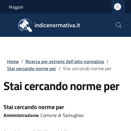
Salta al contenuto principale
Skip to footer content
Maggioli
indicenormativa.it
Briciole di pane
Home
/
Ricerca per estremi dell'atto normativo
/
Stai cercando norme per
/
Stai cercando norme per
Stai cercando norme per
Stai cercando norme per
Amministrazione:
Comune di Samugheo