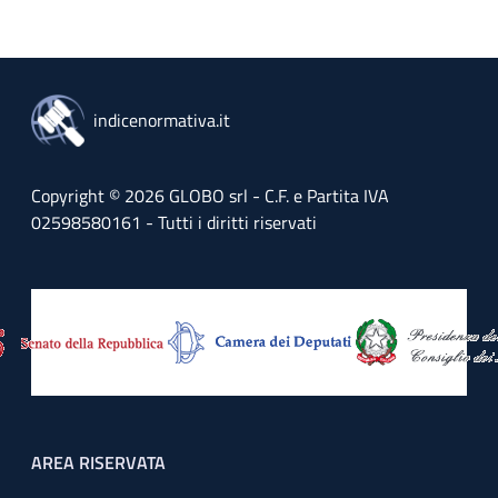
indicenormativa.it
Copyright © 2026 GLOBO srl - C.F. e Partita IVA
02598580161 - Tutti i diritti riservati
Footer menu
AREA RISERVATA