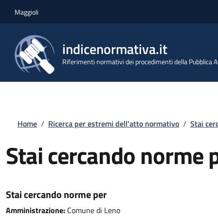
Salta al contenuto principale
Skip to footer content
Maggioli
indicenormativa.it
Riferimenti normativi dei procedimenti della Pubblica
Briciole di pane
Home
/
Ricerca per estremi dell'atto normativo
/
Stai ce
Stai cercando norme 
Stai cercando norme per
Amministrazione:
Comune di Leno