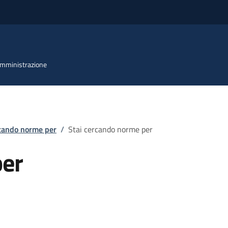
 Amministrazione
rcando norme per
/
Stai cercando norme per
per