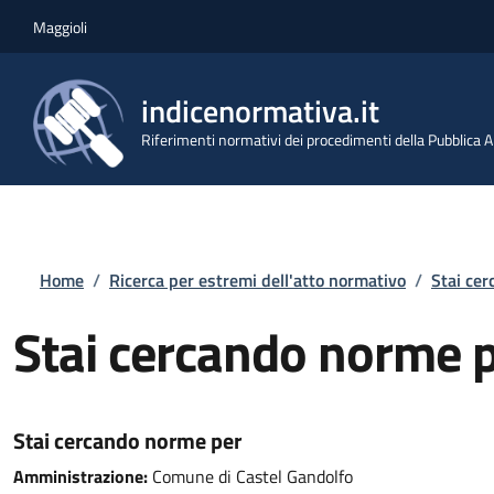
Salta al contenuto principale
Skip to footer content
Maggioli
indicenormativa.it
Riferimenti normativi dei procedimenti della Pubblica
Briciole di pane
Home
/
Ricerca per estremi dell'atto normativo
/
Stai ce
Stai cercando norme 
Stai cercando norme per
Amministrazione:
Comune di Castel Gandolfo