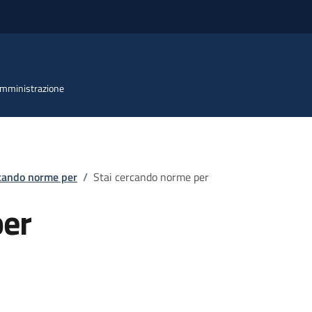
 Amministrazione
rcando norme per
/
Stai cercando norme per
per