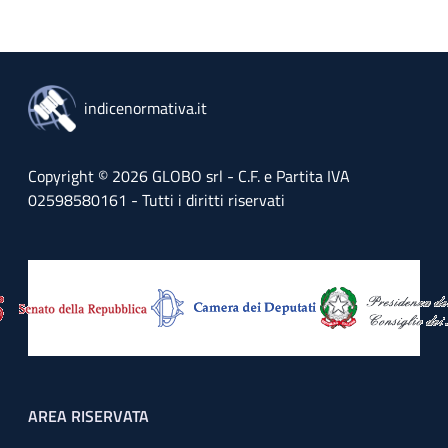
indicenormativa.it
Copyright © 2026 GLOBO srl - C.F. e Partita IVA
02598580161 - Tutti i diritti riservati
Footer menu
AREA RISERVATA