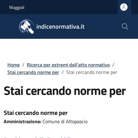
Salta al contenuto principale
Skip to footer content
Maggioli
indicenormativa.it
Briciole di pane
Home
/
Ricerca per estremi dell'atto normativo
/
Stai cercando norme per
/
Stai cercando norme per
Stai cercando norme per
Stai cercando norme per
Amministrazione:
Comune di Altopascio