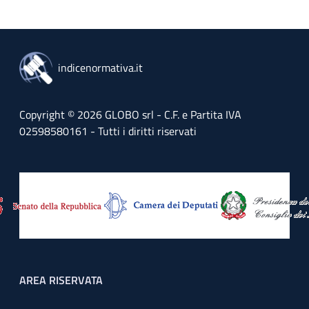
indicenormativa.it
Copyright © 2026 GLOBO srl - C.F. e Partita IVA
02598580161 - Tutti i diritti riservati
Footer menu
AREA RISERVATA