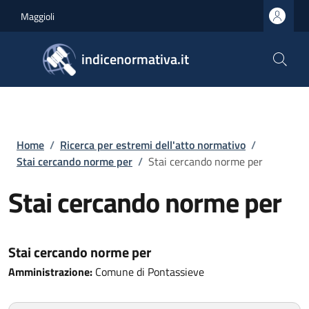
Salta al contenuto principale
Skip to footer content
Maggioli
indicenormativa.it
Briciole di pane
Home
/
Ricerca per estremi dell'atto normativo
/
Stai cercando norme per
/
Stai cercando norme per
Stai cercando norme per
Stai cercando norme per
Amministrazione:
Comune di Pontassieve