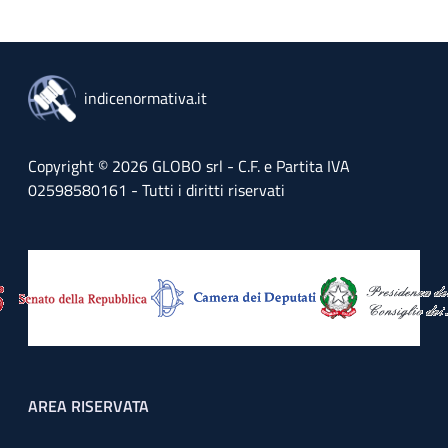
indicenormativa.it
Copyright © 2026 GLOBO srl - C.F. e Partita IVA
02598580161 - Tutti i diritti riservati
Footer menu
AREA RISERVATA