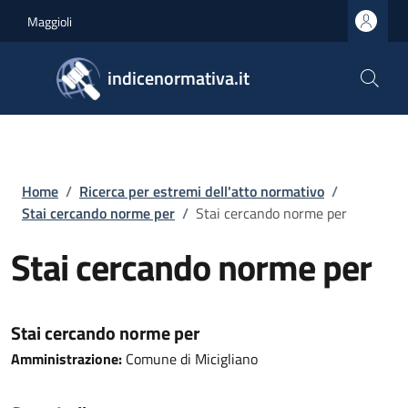
Salta al contenuto principale
Skip to footer content
Maggioli
indicenormativa.it
Briciole di pane
Home
/
Ricerca per estremi dell'atto normativo
/
Stai cercando norme per
/
Stai cercando norme per
Stai cercando norme per
Stai cercando norme per
Amministrazione:
Comune di Micigliano