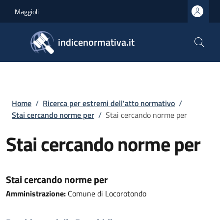
Salta al contenuto principale
Skip to footer content
Maggioli
indicenormativa.it
Briciole di pane
Home
/
Ricerca per estremi dell'atto normativo
/
Stai cercando norme per
/
Stai cercando norme per
Stai cercando norme per
Stai cercando norme per
Amministrazione:
Comune di Locorotondo