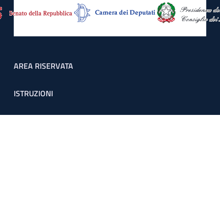
Footer menu
AREA RISERVATA
ISTRUZIONI