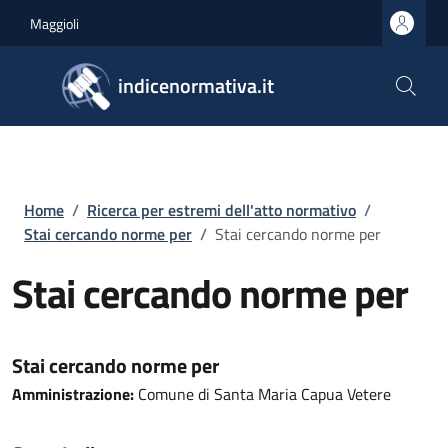
Salta al contenuto principale
Skip to footer content
Maggioli
indicenormativa.it
Briciole di pane
Home
/
Ricerca per estremi dell'atto normativo
/
Stai cercando norme per
/
Stai cercando norme per
Stai cercando norme per
Stai cercando norme per
Amministrazione:
Comune di Santa Maria Capua Vetere