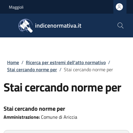
Salta al contenuto principale
Skip to footer content
Maggioli
indicenormativa.it
Briciole di pane
Home
/
Ricerca per estremi dell'atto normativo
/
Stai cercando norme per
/
Stai cercando norme per
Stai cercando norme per
Stai cercando norme per
Amministrazione:
Comune di Ariccia