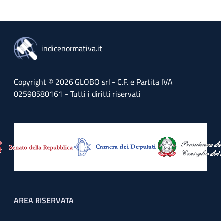
indicenormativa.it
Copyright © 2026 GLOBO srl - C.F. e Partita IVA
02598580161 - Tutti i diritti riservati
Footer menu
AREA RISERVATA