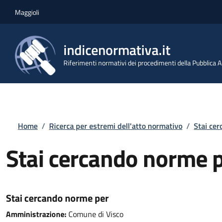
Salta al contenuto principale
Skip to footer content
Maggioli
indicenormativa.it
Riferimenti normativi dei procedimenti della Pubblica
Briciole di pane
Home
/
Ricerca per estremi dell'atto normativo
/
Stai ce
Stai cercando norme 
Stai cercando norme per
Amministrazione:
Comune di Visco