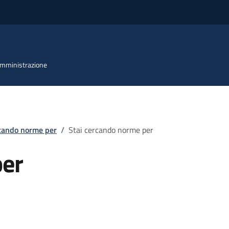
 Amministrazione
rcando norme per
/
Stai cercando norme per
per