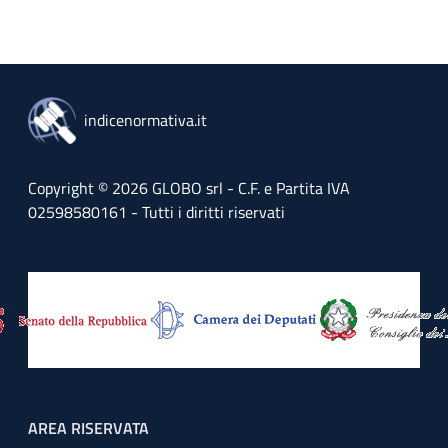
indicenormativa.it
Copyright © 2026 GLOBO srl - C.F. e Partita IVA
02598580161 - Tutti i diritti riservati
Footer menu
AREA RISERVATA