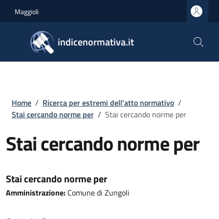
Salta al contenuto principale
Skip to footer content
Maggioli
indicenormativa.it
Briciole di pane
Home
/
Ricerca per estremi dell'atto normativo
/
Stai cercando norme per
/
Stai cercando norme per
Stai cercando norme per
Stai cercando norme per
Amministrazione:
Comune di Zungoli