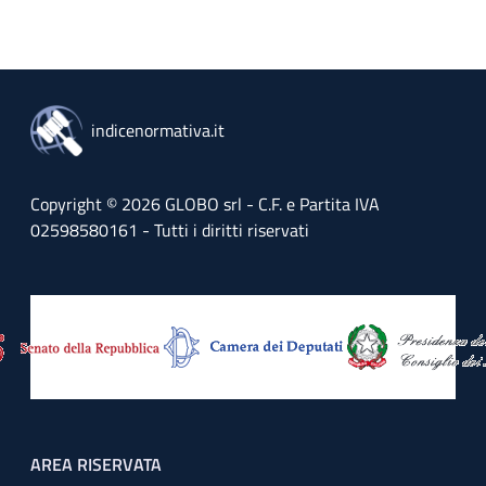
indicenormativa.it
Copyright © 2026 GLOBO srl - C.F. e Partita IVA
02598580161 - Tutti i diritti riservati
Footer menu
AREA RISERVATA