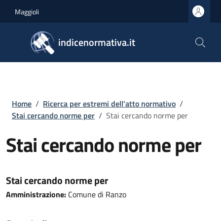
Salta al contenuto principale
Skip to footer content
Maggioli
indicenormativa.it
Briciole di pane
Home
/
Ricerca per estremi dell'atto normativo
/
Stai cercando norme per
/
Stai cercando norme per
Stai cercando norme per
Stai cercando norme per
Amministrazione:
Comune di Ranzo