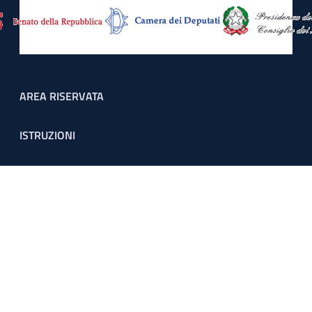
Footer menu
AREA RISERVATA
ISTRUZIONI