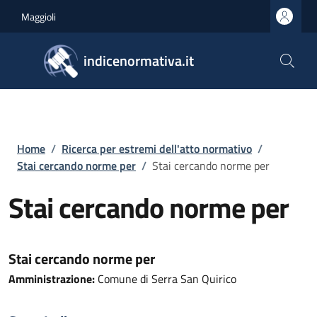
Salta al contenuto principale
Skip to footer content
Maggioli
indicenormativa.it
Briciole di pane
Home
/
Ricerca per estremi dell'atto normativo
/
Stai cercando norme per
/
Stai cercando norme per
Stai cercando norme per
Stai cercando norme per
Amministrazione:
Comune di Serra San Quirico