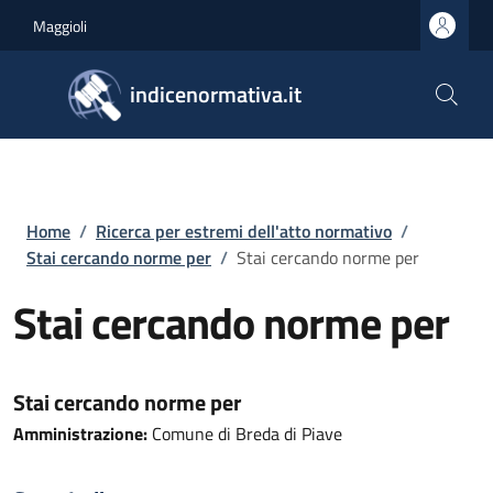
Salta al contenuto principale
Skip to footer content
Maggioli
indicenormativa.it
Briciole di pane
Home
/
Ricerca per estremi dell'atto normativo
/
Stai cercando norme per
/
Stai cercando norme per
Stai cercando norme per
Stai cercando norme per
Amministrazione:
Comune di Breda di Piave