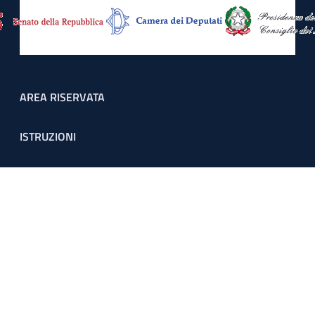
Footer menu
AREA RISERVATA
ISTRUZIONI