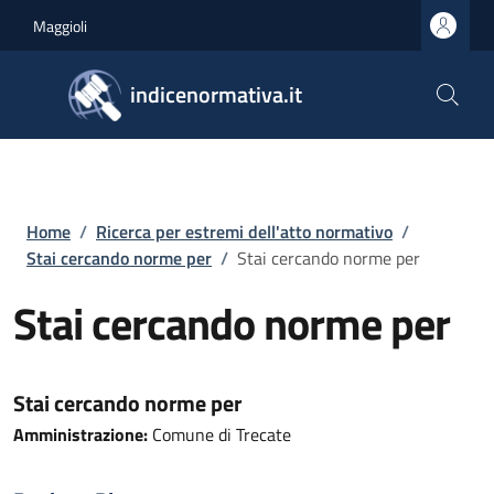
Salta al contenuto principale
Skip to footer content
Maggioli
indicenormativa.it
Briciole di pane
Home
/
Ricerca per estremi dell'atto normativo
/
Stai cercando norme per
/
Stai cercando norme per
Stai cercando norme per
Stai cercando norme per
Amministrazione:
Comune di Trecate