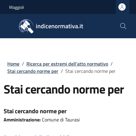
Salta al contenuto principale
Skip to footer content
Maggioli
indicenormativa.it
Briciole di pane
Home
/
Ricerca per estremi dell'atto normativo
/
Stai cercando norme per
/
Stai cercando norme per
Stai cercando norme per
Stai cercando norme per
Amministrazione:
Comune di Taurasi