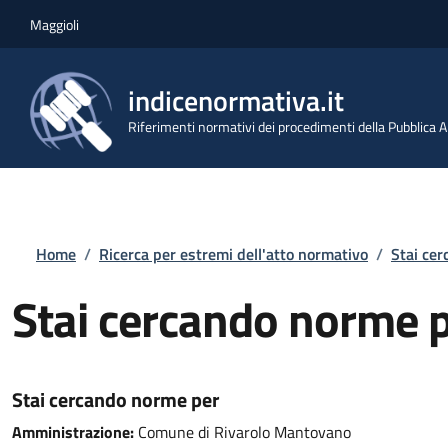
Salta al contenuto principale
Skip to footer content
Maggioli
indicenormativa.it
Riferimenti normativi dei procedimenti della Pubblica
Briciole di pane
Home
/
Ricerca per estremi dell'atto normativo
/
Stai ce
Stai cercando norme 
Stai cercando norme per
Amministrazione:
Comune di Rivarolo Mantovano