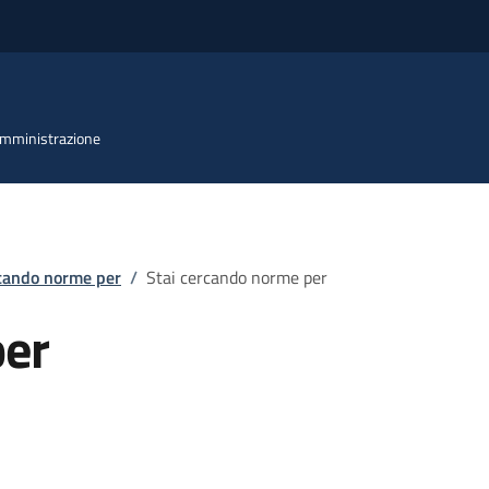
 Amministrazione
rcando norme per
/
Stai cercando norme per
per