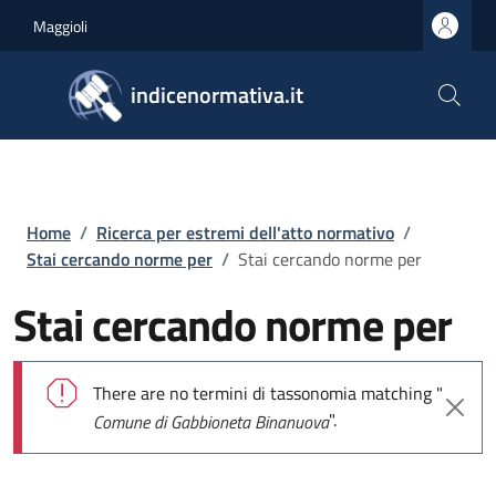
Salta al contenuto principale
Skip to footer content
Maggioli
indicenormativa.it
Briciole di pane
Home
/
Ricerca per estremi dell'atto normativo
/
Stai cercando norme per
/
Stai cercando norme per
Stai cercando norme per
Messaggio di errore
There are no termini di tassonomia matching "
".
Comune di Gabbioneta Binanuova