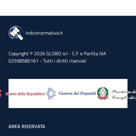
indicenormativa.it
Copyright © 2026 GLOBO srl - C.F. e Partita IVA
02598580161 - Tutti i diritti riservati
Footer menu
AREA RISERVATA