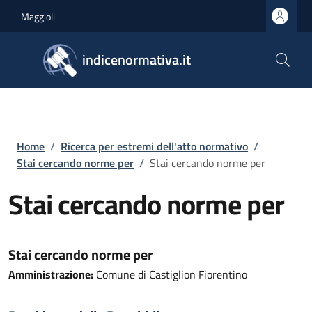
Salta al contenuto principale
Skip to footer content
Maggioli
indicenormativa.it
Briciole di pane
Home
/
Ricerca per estremi dell'atto normativo
/
Stai cercando norme per
/
Stai cercando norme per
Stai cercando norme per
Stai cercando norme per
Amministrazione:
Comune di Castiglion Fiorentino