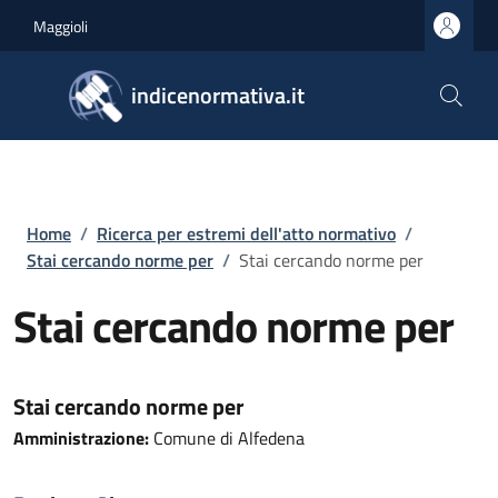
Salta al contenuto principale
Skip to footer content
Maggioli
indicenormativa.it
Briciole di pane
Home
/
Ricerca per estremi dell'atto normativo
/
Stai cercando norme per
/
Stai cercando norme per
Stai cercando norme per
Stai cercando norme per
Amministrazione:
Comune di Alfedena