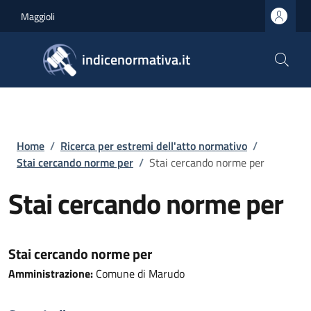
Salta al contenuto principale
Skip to footer content
Maggioli
indicenormativa.it
Briciole di pane
Home
/
Ricerca per estremi dell'atto normativo
/
Stai cercando norme per
/
Stai cercando norme per
Stai cercando norme per
Stai cercando norme per
Amministrazione:
Comune di Marudo