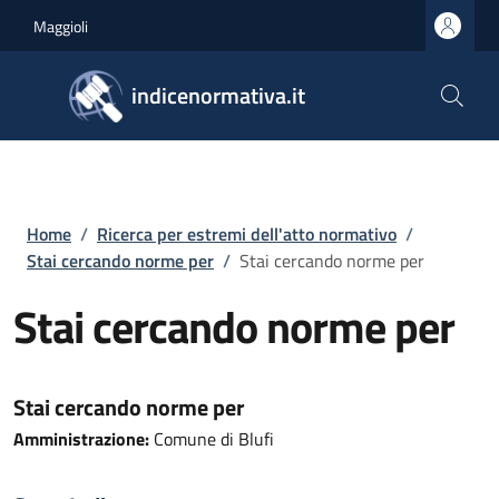
Salta al contenuto principale
Skip to footer content
Maggioli
indicenormativa.it
Briciole di pane
Home
/
Ricerca per estremi dell'atto normativo
/
Stai cercando norme per
/
Stai cercando norme per
Stai cercando norme per
Stai cercando norme per
Amministrazione:
Comune di Blufi