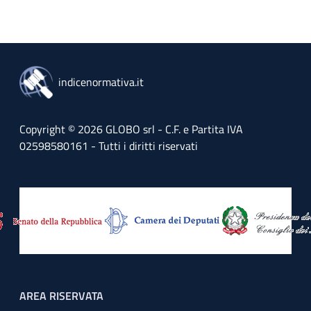
indicenormativa.it
Copyright © 2026 GLOBO srl - C.F. e Partita IVA
02598580161 - Tutti i diritti riservati
Footer menu
AREA RISERVATA