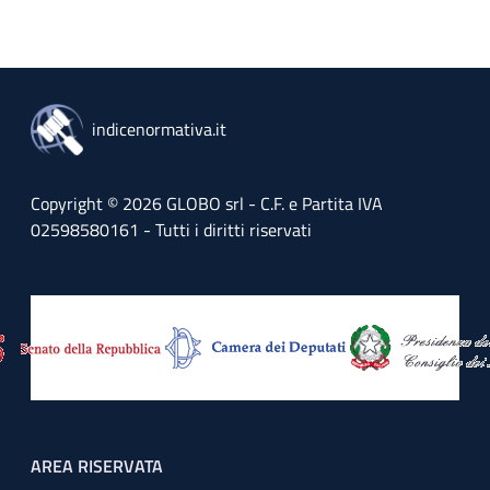
indicenormativa.it
Copyright © 2026 GLOBO srl - C.F. e Partita IVA
02598580161 - Tutti i diritti riservati
Footer menu
AREA RISERVATA