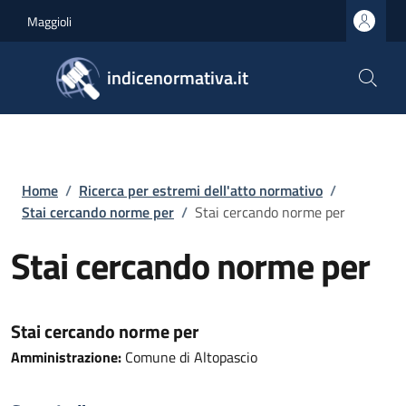
Salta al contenuto principale
Skip to footer content
Maggioli
indicenormativa.it
Briciole di pane
Home
/
Ricerca per estremi dell'atto normativo
/
Stai cercando norme per
/
Stai cercando norme per
Stai cercando norme per
Stai cercando norme per
Amministrazione:
Comune di Altopascio