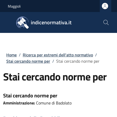
Salta al contenuto principale
Skip to footer content
Maggioli
indicenormativa.it
Briciole di pane
Home
/
Ricerca per estremi dell'atto normativo
/
Stai cercando norme per
/
Stai cercando norme per
Stai cercando norme per
Stai cercando norme per
Amministrazione:
Comune di Badolato