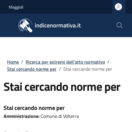
Salta al contenuto principale
Skip to footer content
Maggioli
indicenormativa.it
Briciole di pane
Home
/
Ricerca per estremi dell'atto normativo
/
Stai cercando norme per
/
Stai cercando norme per
Stai cercando norme per
Stai cercando norme per
Amministrazione:
Comune di Volterra