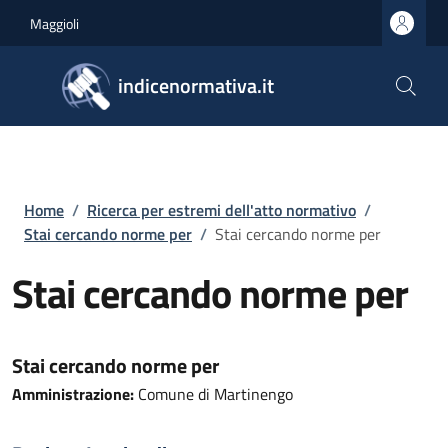
Salta al contenuto principale
Skip to footer content
Maggioli
indicenormativa.it
Briciole di pane
Home
/
Ricerca per estremi dell'atto normativo
/
Stai cercando norme per
/
Stai cercando norme per
Stai cercando norme per
Stai cercando norme per
Amministrazione:
Comune di Martinengo