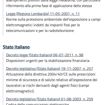
adempimenti previsti dalla legge medesima, con particolare
riferimento alla prima fase di applicazione della stessa
Legge (Regione Lombardia) 11-05-2001, n. 11
Norme sulla protezione ambientale dall’esposizione a campi
elettromagnetici indotti da impianti fissi per le
telecomunicazioni e per la radiotelevisione
Stato Italiano
Decreto legge (Stato Italiano) 06-07-2011, n. 98
Disposizioni urgenti per la stabilizzazione finanziaria.
Decreto legislativo (Stato Italiano) 19-11-2007, n. 257
Attuazione della direttiva 2004/40/CE sulle prescrizioni
minime di sicurezza e di salute relative all'esposizione dei
lavoratori ai rischi derivanti dagli agenti fisici (campi
elettromagnetici).
Decreto legislativo (Stato Italiano) 01-08-2003, n. 259
Codice delle comunicazioni elettroniche.