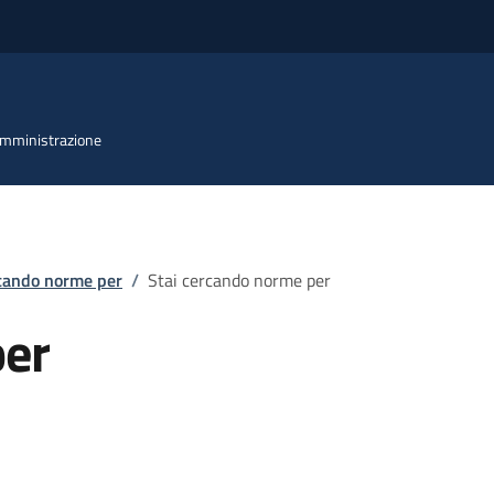
 Amministrazione
rcando norme per
/
Stai cercando norme per
per