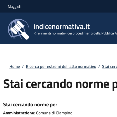
Salta al contenuto principale
Skip to footer content
Maggioli
indicenormativa.it
Riferimenti normativi dei procedimenti della Pubblica
Briciole di pane
Home
/
Ricerca per estremi dell'atto normativo
/
Stai ce
Stai cercando norme 
Stai cercando norme per
Amministrazione:
Comune di Ciampino