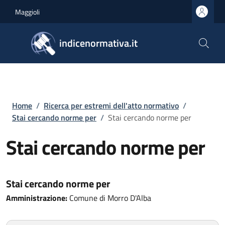
Salta al contenuto principale
Skip to footer content
Maggioli
indicenormativa.it
Briciole di pane
Home
/
Ricerca per estremi dell'atto normativo
/
Stai cercando norme per
/
Stai cercando norme per
Stai cercando norme per
Stai cercando norme per
Amministrazione:
Comune di Morro D'Alba