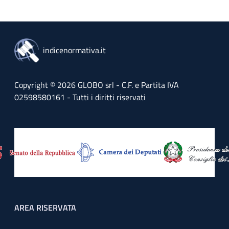
indicenormativa.it
Copyright © 2026 GLOBO srl - C.F. e Partita IVA
02598580161 - Tutti i diritti riservati
Footer menu
AREA RISERVATA