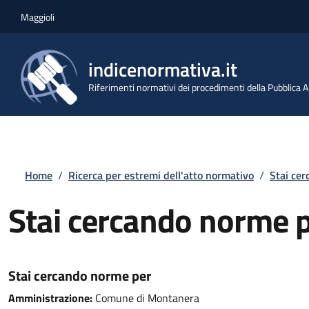
Salta al contenuto principale
Skip to footer content
Maggioli
indicenormativa.it
Riferimenti normativi dei procedimenti della Pubblica
Briciole di pane
Home
/
Ricerca per estremi dell'atto normativo
/
Stai ce
Stai cercando norme 
Stai cercando norme per
Amministrazione:
Comune di Montanera