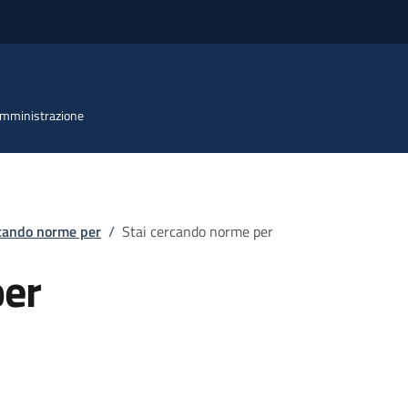
 Amministrazione
rcando norme per
/
Stai cercando norme per
per