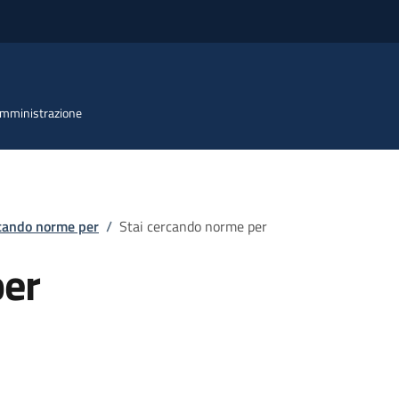
 Amministrazione
rcando norme per
/
Stai cercando norme per
per