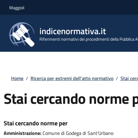
Salta al contenuto principale
Skip to footer content
Maggioli
indicenormativa.it
Riferimenti normativi dei procedimenti della Pubblica
Briciole di pane
Home
/
Ricerca per estremi dell'atto normativo
/
Stai ce
Stai cercando norme 
Stai cercando norme per
Amministrazione:
Comune di Godega di Sant'Urbano